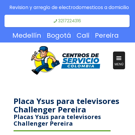
Revision y arreglo de electrodomesticos a domicilio
3217224316
Medellín
Bogotá
Cali
Pereira
MENÚ
Placa Ysus para televisores
Challenger Pereira
Placas Ysus para televisores
Challenger Pereira