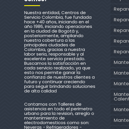
Repar
Nuestra entidad, Centros de
Servicio Colombia, fue fundada
Repara
hace +40 años, iniciando en el
año 1986, iniciando operaciones
Repar
en la ciudad de Bogotá y,
posteriormente, ampliando
nuestra cobertura a las
Repara
principales ciudades de
Colombia, gracias a nuestra
Repar
labor seria, responsable y al
excelente servicio prestado.
Mante
Buscamos la satisfacción en
cada servicio realizado, ya que
esto nos permite ganar la
Mante
confianza de nuestros clientes a
futuro y continuar creciendo
Mante
para seguir brindando soluciones
de alta calidad
Mante
Calen
Contamos con Talleres de
asistencia en todo el perimetro
Mante
urbano para la revision, arreglo o
mantenimiento de
Mante
electrodomesticos como son:
Neveras - Refrigeradores -