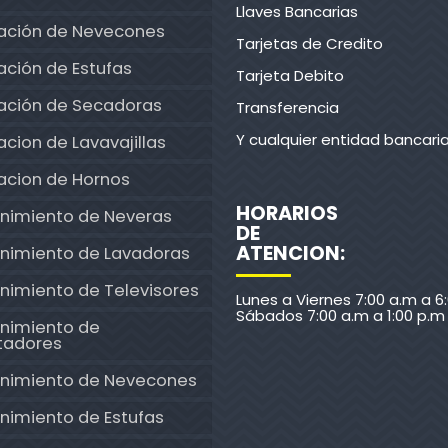
Llaves Bancarias
ación de Nevecones
Tarjetas de Credito
ción de Estufas
Tarjeta Debito
ación de Secadoras
Transferencia
Y cualquier entidad bancari
cion de Lavavajillas
acion de Hornos
HORARIOS
nimiento de Neveras
DE
ATENCION:
nimiento de Lavadoras
nimiento de Televisores
Lunes a Viernes 7:00 a.m a 6
Sábados 7:00 a.m a 1:00 p.m
nimiento de
tadores
nimiento de Nevecones
nimiento de Estufas