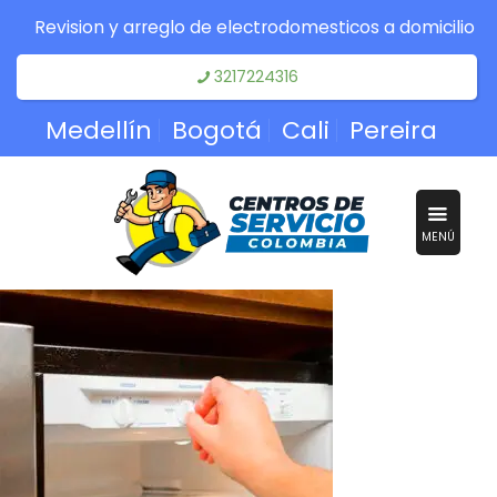
Revision y arreglo de electrodomesticos a domicilio
3217224316
Medellín
Bogotá
Cali
Pereira
MENÚ