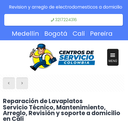
Revision y arreglo de electrodomesticos a domicilio
3217224316
Medellín
Bogotá
Cali
Pereira
MENÚ
Reparación de Lavaplatos
Servicio Técnico, Mantenimiento,
Arreglo, Revisión y soporte a domicilio
en Cali