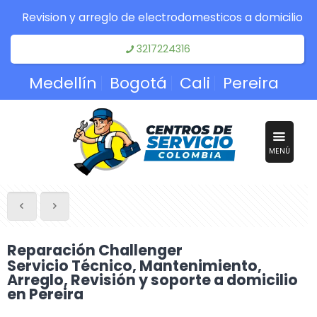
Revision y arreglo de electrodomesticos a domicilio
3217224316
Medellín
Bogotá
Cali
Pereira
MENÚ
Reparación Challenger
Servicio Técnico, Mantenimiento,
Arreglo, Revisión y soporte a domicilio
en Pereira