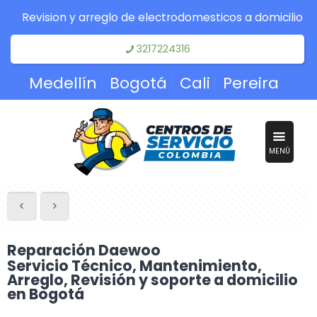
Revision y arreglo de electrodomesticos a domicilio
3217224316
Medellín
Bogotá
Cali
Pereira
MENÚ
Reparación Daewoo
Servicio Técnico, Mantenimiento,
Arreglo, Revisión y soporte a domicilio
en Bogotá