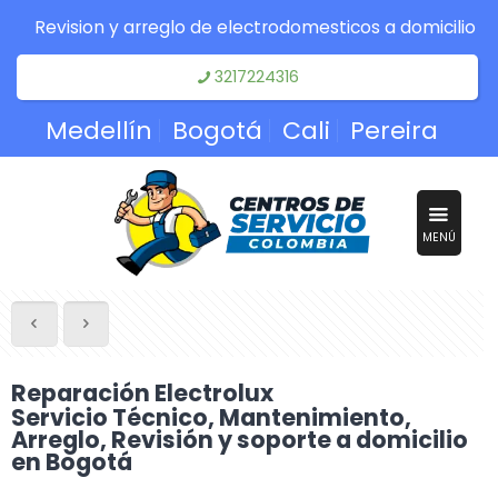
Revision y arreglo de electrodomesticos a domicilio
3217224316
Medellín
Bogotá
Cali
Pereira
MENÚ
Reparación Electrolux
Servicio Técnico, Mantenimiento,
Arreglo, Revisión y soporte a domicilio
en Bogotá