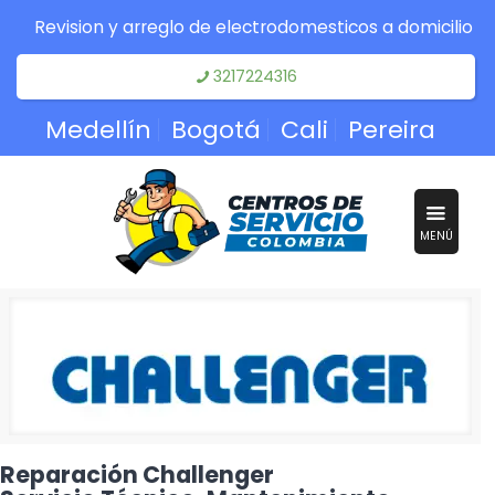
Revision y arreglo de electrodomesticos a domicilio
3217224316
Medellín
Bogotá
Cali
Pereira
MENÚ
Reparación Challenger