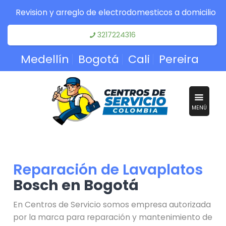
Revision y arreglo de electrodomesticos a domicilio
3217224316
Medellín
Bogotá
Cali
Pereira
MENÚ
Reparación de Lavaplatos
Bosch en Bogotá
En Centros de Servicio somos empresa autorizada
por la marca para reparación y mantenimiento de