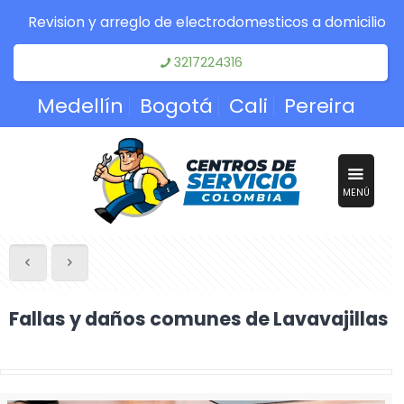
Revision y arreglo de electrodomesticos a domicilio
3217224316
Medellín
Bogotá
Cali
Pereira
MENÚ
Fallas y daños comunes de Lavavajillas