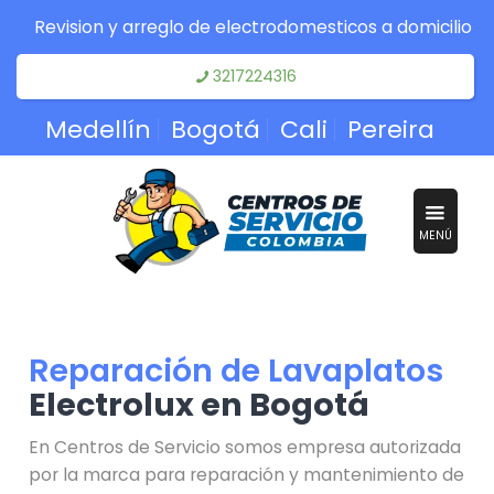
Revision y arreglo de electrodomesticos a domicilio
3217224316
Medellín
Bogotá
Cali
Pereira
MENÚ
Reparación de Lavaplatos
Electrolux en Bogotá
En Centros de Servicio somos empresa autorizada
por la marca para reparación y mantenimiento de