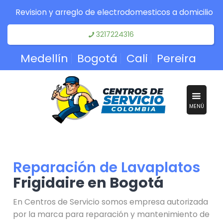
Revision y arreglo de electrodomesticos a domicilio
3217224316
Medellín
Bogotá
Cali
Pereira
MENÚ
Reparación de Lavaplatos
Frigidaire en Bogotá
En Centros de Servicio somos empresa autorizada
por la marca para reparación y mantenimiento de