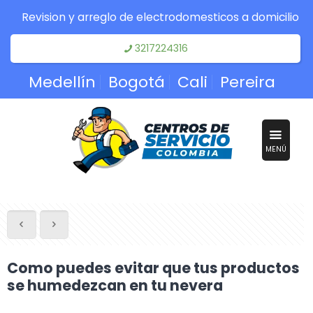
Revision y arreglo de electrodomesticos a domicilio
3217224316
Medellín
Bogotá
Cali
Pereira
MENÚ
Como puedes evitar que tus productos
se humedezcan en tu nevera