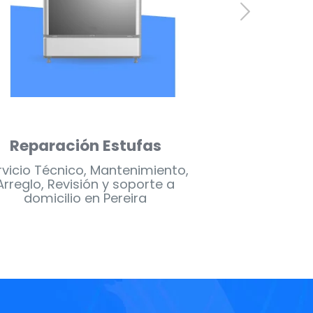
eparación de Nevecones
Reparació
rvicio Técnico, Mantenimiento,
Servicio Técn
Arreglo, Revisión y soporte a
Arreglo, Rev
domicilio en Pereira
domicil