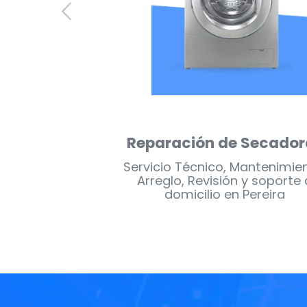
 Estufas
Reparación de Nevera
 Mantenimiento,
Servicio Técnico, Mantenimie
n y soporte a
Arreglo, Revisión y soporte 
n Pereira
domicilio en Pereira