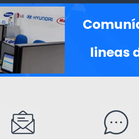
Comuníc
lineas 