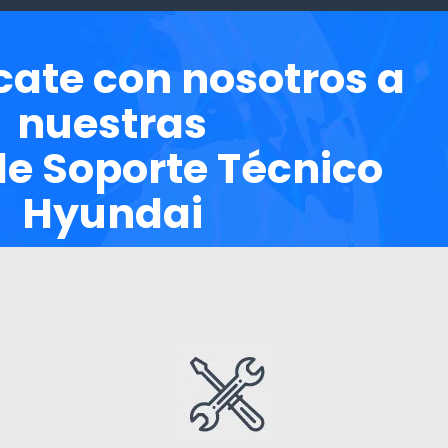
ate con nosotros a
nuestras
de Soporte Técnico
Hyundai