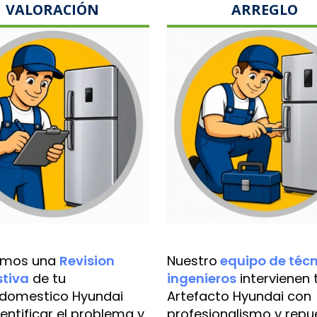
VALORACIÓN
ARREGLO
amos una
Revision
Nuestro
equipo de técn
tiva
de tu
ingenieros
intervienen 
odomestico Hyundai
Artefacto Hyundai con
entificar el problema y
profesionalismo y repu