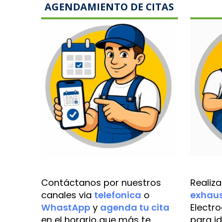
AGENDAMIENTO DE CITAS
Contáctanos por nuestros
Realiz
canales via
telefonica
o
exhaus
WhastApp
y
agenda tu cita
Electr
en el horario que más te
para id