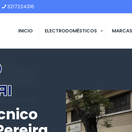
3217224316
INICIO
ELECTRODOMÉSTICOS
MARCA
cnico
Pereira