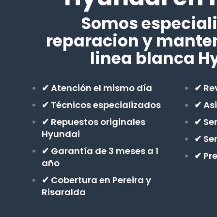
Somos especiali
reparacion y mante
linea blanca H
✔ Atención el mismo día
✔ Rev
✔ Técnicos especializados
✔ As
✔ Repuestos originales
✔ Ser
Hyundai
✔ Se
✔ Garantía de 3 meses a 1
✔ Pr
año
✔ Cobertura en Pereira y
Risaralda