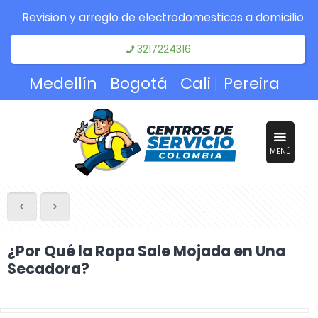
Revision y arreglo de electrodomesticos a domicilio
3217224316
Medellín
Bogotá
Cali
Pereira
MENÚ
¿Por Qué la Ropa Sale Mojada en Una
Secadora?