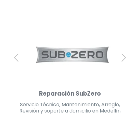
Reparación Panasonic
lo,
Servicio Técnico, Mantenimiento, Arreglo,
Se
lín
Revisión y soporte a domicilio en Medellín
Re