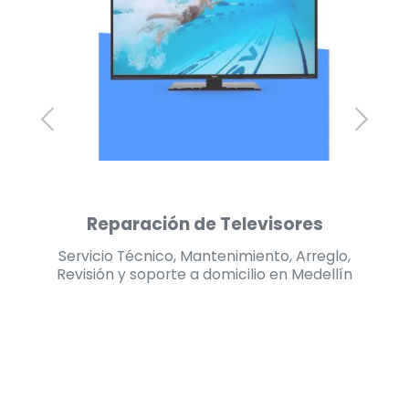
Reparación de Calentadores
lo,
Servicio Técnico, Mantenimiento, Arreglo,
Se
lín
Revisión y soporte a domicilio en Medellín
Re