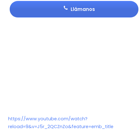
Llámanos
https://www.youtube.com/watch?
reload=9&v=J5r_2QCZnZo&feature=emb_title