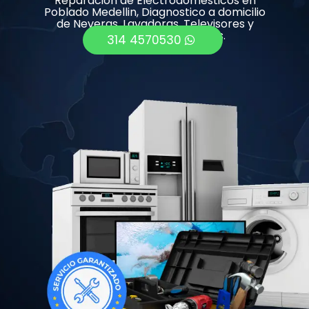
Reparación de Electrodomésticos en
Poblado Medellin, Diagnostico a domicilio
de Neveras, Lavadoras, Televisores y
Calentadores entre otros.
314 4570530