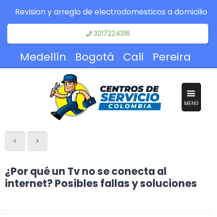
Revision y arreglo de electrodomesticos a domicilio
3217224316
Medellín
Bogotá
Cali
Pereira
MENÚ
¿Por qué un Tv no se conecta al
internet? Posibles fallas y soluciones